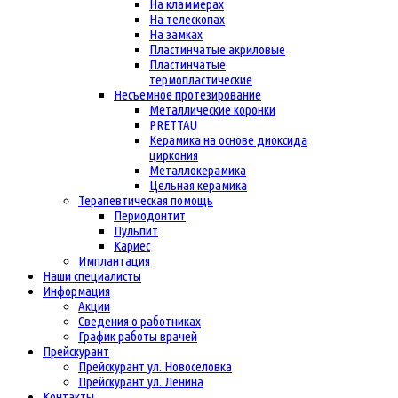
На кламмерах
На телескопах
На замках
Пластинчатые акриловые
Пластинчатые
термопластические
Несъемное протезирование
Металлические коронки
PRETTAU
Керамика на основе диоксида
циркония
Металлокерамика
Цельная керамика
Терапевтическая помощь
Периодонтит
Пульпит
Кариес
Имплантация
Наши специалисты
Информация
Акции
Сведения о работниках
График работы врачей
Прейскурант
Прейскурант ул. Новоселовка
Прейскурант ул. Ленина
Контакты