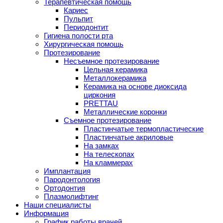
Терапевтическая помощь
Кариес
Пульпит
Периодонтит
Гигиена полости рта
Хирургическая помощь
Протезирование
Несъемное протезирование
Цельная керамика
Металлокерамика
Керамика на основе диоксида
циркония
PRETTAU
Металлические коронки
Съемное протезирование
Пластинчатые термопластические
Пластинчатые акриловые
На замках
На телескопах
На кламмерах
Имплантация
Пародонтология
Ортодонтия
Плазмолифтинг
Наши специалисты
Информация
График работы врачей