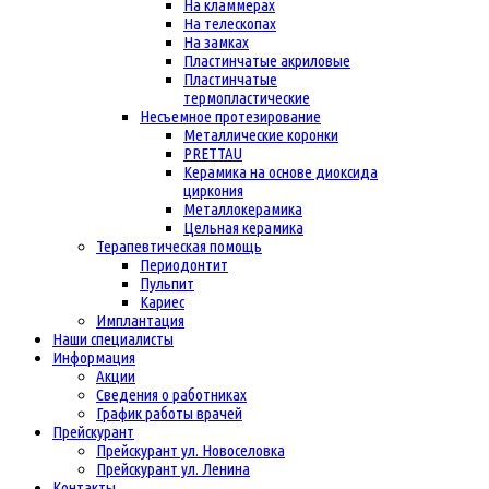
На кламмерах
На телескопах
На замках
Пластинчатые акриловые
Пластинчатые
термопластические
Несъемное протезирование
Металлические коронки
PRETTAU
Керамика на основе диоксида
циркония
Металлокерамика
Цельная керамика
Терапевтическая помощь
Периодонтит
Пульпит
Кариес
Имплантация
Наши специалисты
Информация
Акции
Сведения о работниках
График работы врачей
Прейскурант
Прейскурант ул. Новоселовка
Прейскурант ул. Ленина
Контакты