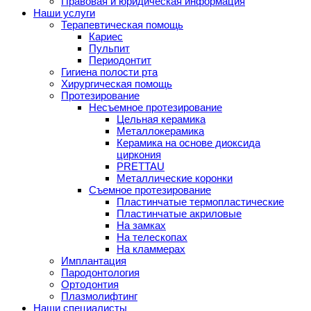
Правовая и юридическая информация
Наши услуги
Терапевтическая помощь
Кариес
Пульпит
Периодонтит
Гигиена полости рта
Хирургическая помощь
Протезирование
Несъемное протезирование
Цельная керамика
Металлокерамика
Керамика на основе диоксида
циркония
PRETTAU
Металлические коронки
Съемное протезирование
Пластинчатые термопластические
Пластинчатые акриловые
На замках
На телескопах
На кламмерах
Имплантация
Пародонтология
Ортодонтия
Плазмолифтинг
Наши специалисты