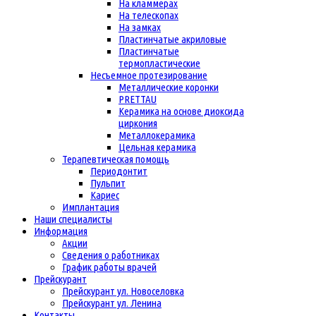
На кламмерах
На телескопах
На замках
Пластинчатые акриловые
Пластинчатые
термопластические
Несъемное протезирование
Металлические коронки
PRETTAU
Керамика на основе диоксида
циркония
Металлокерамика
Цельная керамика
Терапевтическая помощь
Периодонтит
Пульпит
Кариес
Имплантация
Наши специалисты
Информация
Акции
Сведения о работниках
График работы врачей
Прейскурант
Прейскурант ул. Новоселовка
Прейскурант ул. Ленина
Контакты