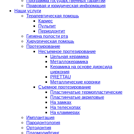
Программа государственных гарантий
Правовая и юридическая информация
Наши услуги
Терапевтическая помощь
Кариес
Пульпит
Периодонтит
Гигиена полости рта
Хирургическая помощь
Протезирование
Несъемное протезирование
Цельная керамика
Металлокерамика
Керамика на основе диоксида
циркония
PRETTAU
Металлические коронки
Съемное протезирование
Пластинчатые термопластические
Пластинчатые акриловые
На замках
На телескопах
На кламмерах
Имплантация
Пародонтология
Ортодонтия
Плазмолифтинг